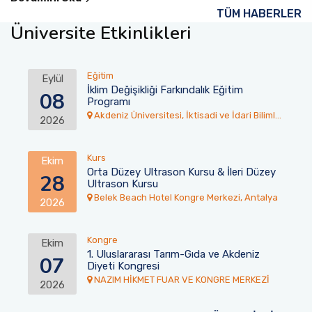
TÜM HABERLER
Üniversite Etkinlikleri
Eğitim
Eylül
İklim Değişikliği Farkındalık Eğitim
08
Programı
Akdeniz Üniversitesi, İktisadi ve İdari Bilimler
2026
Fakültesi Toplantı Salonu
Kurs
Ekim
Orta Düzey Ultrason Kursu & İleri Düzey
28
Ultrason Kursu
Belek Beach Hotel Kongre Merkezi, Antalya
2026
Kongre
Ekim
1. Uluslararası Tarım-Gıda ve Akdeniz
07
Diyeti Kongresi
NAZIM HİKMET FUAR VE KONGRE MERKEZİ
2026